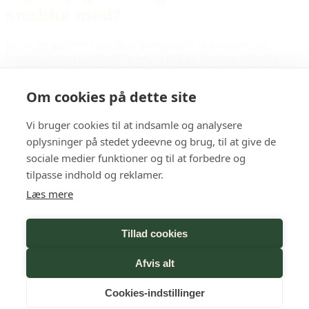
snakke med?
Det er jeg glad for! Hvis du er interesseret i, at høre mere om,
hvordan jeg kan hjælpe dit brand, så tryk på knappen nedenfor,
besvar mine spørgsmål, og book et gratis 30 minutters virtuelt
møde med mig.
Om cookies på dette site
OBS: jeg tror på, at nære kunderelationer afføder de bedste
resultater. Derfor har de fleste af mine kunder et
fast
Vi bruger cookies til at indsamle og analysere
samarbejde
med mig, men jeg tager også ad-hoc projekter og
oplysninger på stedet ydeevne og brug, til at give de
opgaver – dog min. 10 timer (tilgængelig på forespørgsel).
sociale medier funktioner og til at forbedre og
tilpasse indhold og reklamer.
Læs mere
Book et møde med mig
Tillad cookies
Afvis alt
Cookies-indstillinger