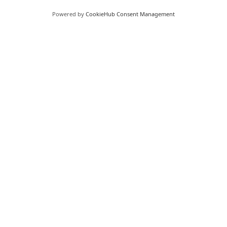
Powered by
CookieHub Consent Management
Jonas Wiuff
Owner / Designer
Send mig en mail
I/E Sama-Sama Studio
41 Zakaria Paliashvili Street Tbilisi, Georgia
Handelsbetingelser